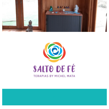
Leitura de aura e terapias holísticas na Quinta do Anjo
Salto de Fé Terapias
MENU