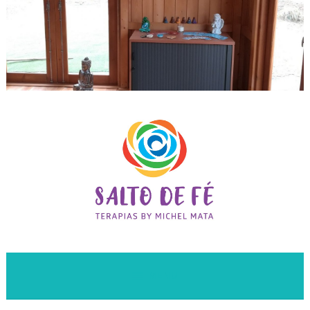
Leitura de aura e terapias holísticas na Quinta do Anjo
Salto de Fé Terapias
MENU