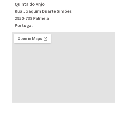
Quinta do Anjo
ó
Rua Joaquim Duarte Simões
v
2950-738 Palmela
e
Portugal
l
*