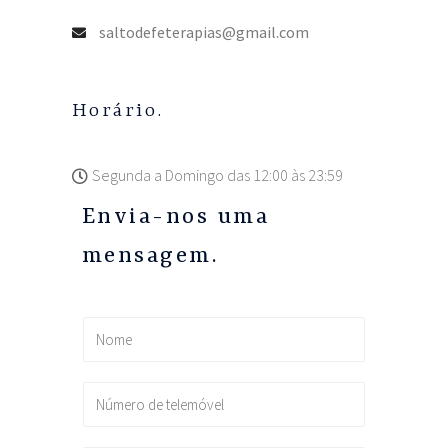
saltodefeterapias@gmail.com
Horário.
Segunda a Domingo das
12:00 às 23:59
Envia-nos uma
mensagem.
N
o
m
N
e
ú
*
m